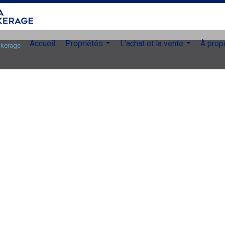
Accueil
Propriétés
L’achat et la vente
À prop
rokerage
...
...