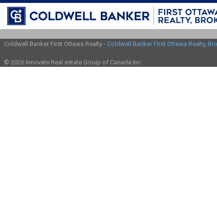
Coldwell Banker First Ottawa Realty -
Coldwell Banker First Ottawa Realty, B
© 2026 Innovate Real estate Group of Canada Inc